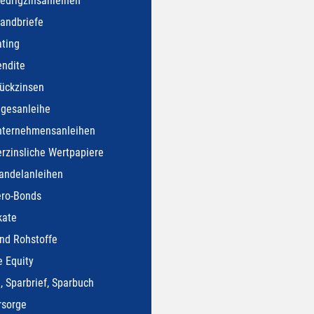
edrigzinsanleihen
andbriefe
ting
endite
ückzinsen
agesanleihe
nternehmensanleihen
rzinsliche Wertpapiere
andelanleihen
ero-Bonds
kate
nd Rohstoffe
e Equity
, Sparbrief, Sparbuch
rsorge