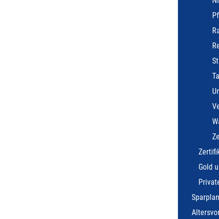
Ni
Pf
Ra
R
St
T
U
Ve
W
Z
Zertifi
Gold u
Privat
Sparplan
Altersvo