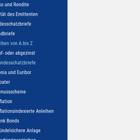
ko und Rendite
tät des Emittenten
desschatzbriefe
dbriefe
ihen von A bis Z
f- oder abgezinst
undesschatzbriefe
nia und Euribor
oater
enussscheine
flation
flationsindexierte Anleihen
unk Bonds
ündelsichere Anlage