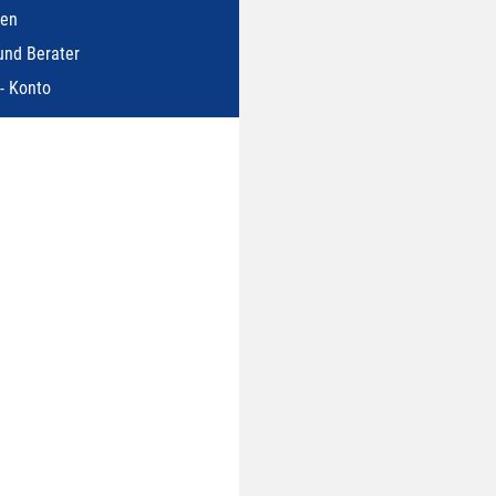
ien
und Berater
- Konto