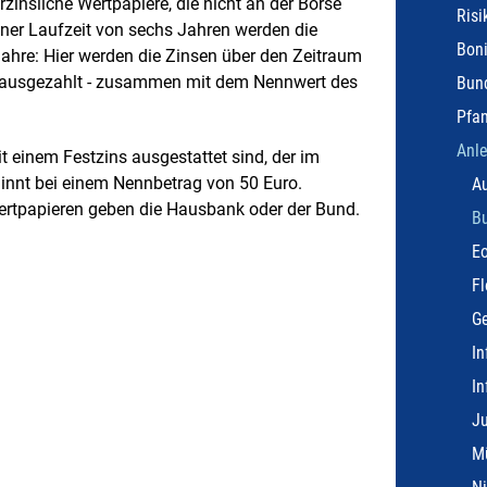
insliche Wertpapiere, die nicht an der Börse
Risi
iner Laufzeit von sechs Jahren werden die
Boni
Jahre: Hier werden die Zinsen über den Zeitraum
 ausgezahlt - zusammen mit dem Nennwert des
Bun
Pfan
Anle
t einem Festzins ausgestattet sind, der im
eginnt bei einem Nennbetrag von 50 Euro.
Au
rtpapieren geben die Hausbank oder der Bund.
B
Eo
Fl
G
In
In
J
M