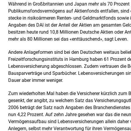
Während in Großbritannien und Japan mehr als 70 Prozent
Publikumsfondsvermögens auf Aktienfonds entfallen, sind e
stecke in risikoärmeren Renten- und Geldmarktfonds sowie
Angaben des DAI ist der Anteil der Aktien am gesamten Gel
besitzen heute rund 10,8 Millionen Deutsche Aktien oder Ant
mehr als 80 Millionen sei das «enttäuschend», sagt Leven.
Andere Anlageformen sind bei den Deutschen weitaus beliebt
Freizeitforschungsinstituts in Hamburg haben 61 Prozent de
Lebensversicherung abgeschlossen. Zudem vertrauen die Be
Bausparverträge und Sparbücher. Lebensversicherungen sind
Dauer aber immer weniger.
Zum wiederholten Mal haben die Versicherer kürzlich zum Be
gesenkt, der angibt, zu welchem Satz das Versicherungsgut
2006 beträgt der Satz nach Angaben des Branchendienstes 
nun 4,22 Prozent. Auf zehn Jahre gesehen war das die neun
Vermögensaufbau sind Lebensversicherungen allein daher weni
Anlegern, selbst mehr Verantwortung für ihren Vermögensa