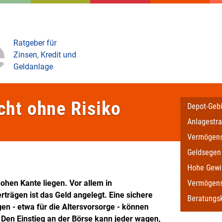
Ratgeber für
Zinsen, Kredit und
Geldanlage
ht ohne Risiko
Depot-Geb
Anlagestra
Vermögen
Geldsegen
Hohe Gewi
hohen Kante liegen. Vor allem in
Vermögens
trägen ist das Geld angelegt. Eine sichere
Beratungs
n - etwa für die Altersvorsorge - können
 Den Einstieg an der Börse kann jeder wagen,