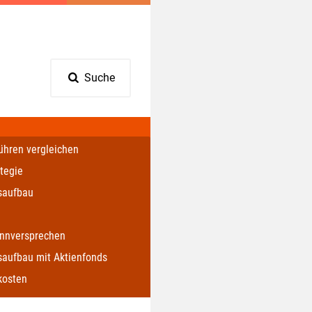
Suche
ühren vergleichen
tegie
saufbau
nnversprechen
aufbau mit Aktienfonds
kosten