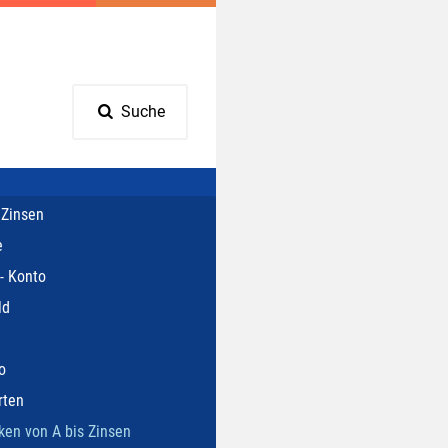
Suche
 Zinsen
e
- Konto
ld
o
rten
ken von A bis Zinsen