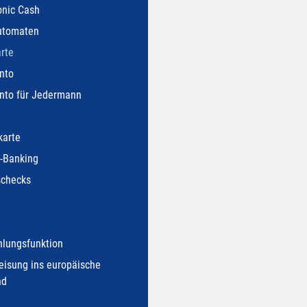
onic Cash
utomaten
rte
nto
nto für Jedermann
karte
-Banking
schecks
hlungsfunktion
isung ins europäische
nd