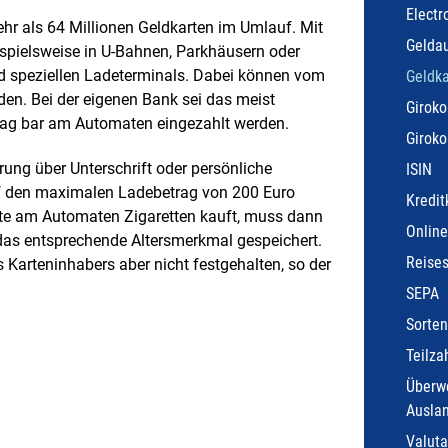
Electr
r als 64 Millionen Geldkarten im Umlauf. Mit
Gelda
spielsweise in U-Bahnen, Parkhäusern oder
nd speziellen Ladeterminals. Dabei können vom
Geldka
en. Bei der eigenen Bank sei das meist
Giroko
rag bar am Automaten eingezahlt werden.
Giroko
rung über Unterschrift oder persönliche
ISIN
 auf den maximalen Ladebetrag von 200 Euro
Kredit
rte am Automaten Zigaretten kauft, muss dann
Online
t das entsprechende Altersmerkmal gespeichert.
Reise
arteninhabers aber nicht festgehalten, so der
SEPA
Sorten
Teilza
Überwe
Ausla
Valuta